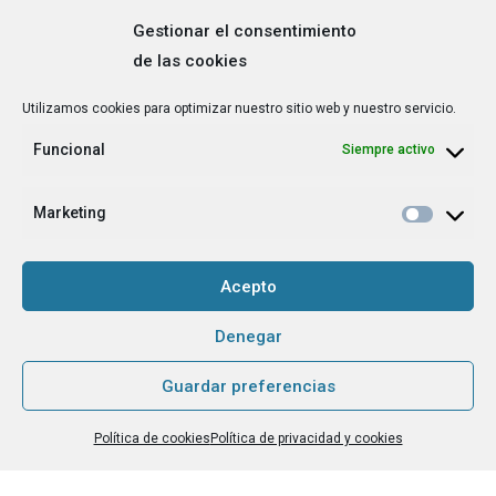
Gestionar el consentimiento
de las cookies
Correo
Utilizamos cookies para optimizar nuestro sitio web y nuestro servicio.
electrónico
*
Funcional
Siempre activo
¿Cuál es tu perfil?
*
Emprendedora
Marketing
Técnica/o de autoempleo, orientación laboral,
igualdad [etc.]
Acepto
CAPTCHA
Denegar
Guardar preferencias
Haz clic para aceptar la validación de reCaptcha.
Política de cookies
Política de privacidad y cookies
He leído y acepto la
Política de privacidad
.
*