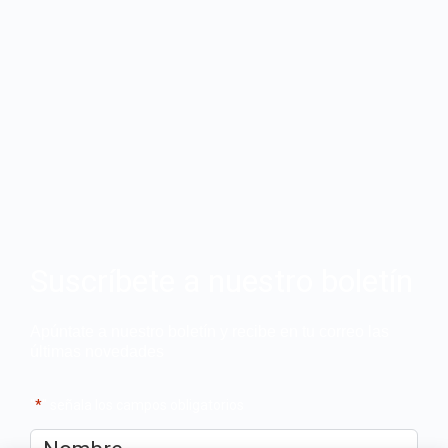
Suscríbete a nuestro boletín
Apúntate a nuestro boletín y recibe en tu correo las
últimas novedades
"
*
" señala los campos obligatorios
Nombre
*