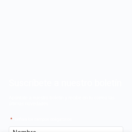
Suscríbete a nuestro boletín
Apúntate a nuestro boletín y recibe en tu correo las
últimas novedades
"
*
" señala los campos obligatorios
Nombre
*