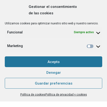
Gestionar el consentimiento
de las cookies
Correo
Utilizamos cookies para optimizar nuestro sitio web y nuestro servicio.
electrónico
*
Funcional
Siempre activo
¿Cuál es tu perfil?
*
Emprendedora
Marketing
Técnica/o de autoempleo, orientación laboral,
igualdad [etc.]
Acepto
CAPTCHA
Denegar
Guardar preferencias
Haz clic para aceptar la validación de reCaptcha.
Política de cookies
Política de privacidad y cookies
He leído y acepto la
Política de privacidad
.
*