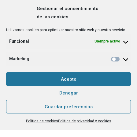
Gestionar el consentimiento
de las cookies
Correo
Utilizamos cookies para optimizar nuestro sitio web y nuestro servicio.
electrónico
*
Funcional
Siempre activo
¿Cuál es tu perfil?
*
Emprendedora
Marketing
Técnica/o de autoempleo, orientación laboral,
igualdad [etc.]
Acepto
CAPTCHA
Denegar
Guardar preferencias
Haz clic para aceptar la validación de reCaptcha.
Política de cookies
Política de privacidad y cookies
He leído y acepto la
Política de privacidad
.
*