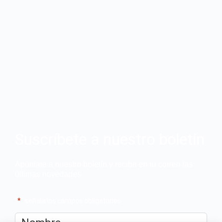
Suscríbete a nuestro boletín
Apúntate a nuestro boletín y recibe en tu correo las
últimas novedades
"
*
" señala los campos obligatorios
Nombre
*