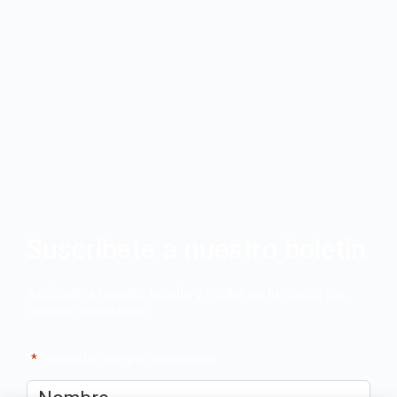
Suscríbete a nuestro boletín
Apúntate a nuestro boletín y recibe en tu correo las
últimas novedades
"
*
" señala los campos obligatorios
Nombre
*