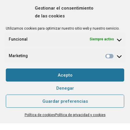
Gestionar el consentimiento
de las cookies
Correo
Utilizamos cookies para optimizar nuestro sitio web y nuestro servicio.
electrónico
*
Funcional
Siempre activo
¿Cuál es tu perfil?
*
Emprendedora
Marketing
Técnica/o de autoempleo, orientación laboral,
igualdad [etc.]
Acepto
CAPTCHA
Denegar
Guardar preferencias
Haz clic para aceptar la validación de reCaptcha.
Política de cookies
Política de privacidad y cookies
He leído y acepto la
Política de privacidad
.
*