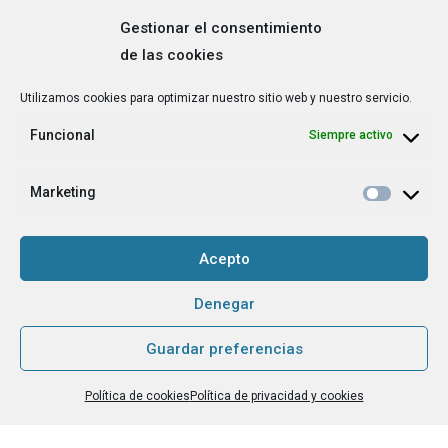
Gestionar el consentimiento
de las cookies
Correo
Utilizamos cookies para optimizar nuestro sitio web y nuestro servicio.
electrónico
*
Funcional
Siempre activo
¿Cuál es tu perfil?
*
Emprendedora
Marketing
Técnica/o de autoempleo, orientación laboral,
igualdad [etc.]
Acepto
CAPTCHA
Denegar
Guardar preferencias
Haz clic para aceptar la validación de reCaptcha.
Política de cookies
Política de privacidad y cookies
He leído y acepto la
Política de privacidad
.
*