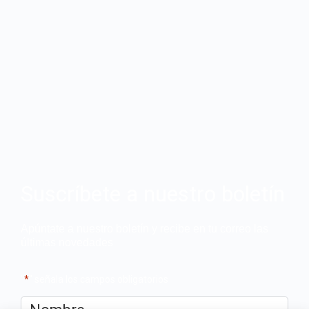
Suscríbete a nuestro boletín
Apúntate a nuestro boletín y recibe en tu correo las
últimas novedades
"
*
" señala los campos obligatorios
Nombre
*