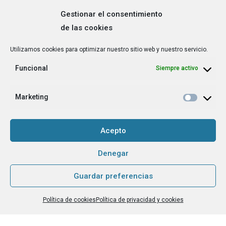
Gestionar el consentimiento
de las cookies
Correo
Utilizamos cookies para optimizar nuestro sitio web y nuestro servicio.
electrónico
*
Funcional
Siempre activo
¿Cuál es tu perfil?
*
Emprendedora
Marketing
Técnica/o de autoempleo, orientación laboral,
igualdad [etc.]
Acepto
CAPTCHA
Denegar
Guardar preferencias
Haz clic para aceptar la validación de reCaptcha.
Política de cookies
Política de privacidad y cookies
He leído y acepto la
Política de privacidad
.
*