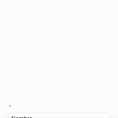
Suscríbete a nuestro boletín
Apúntate a nuestro boletín y recibe en tu correo las
últimas novedades
"
*
" señala los campos obligatorios
Nombre
*