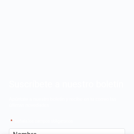
Suscríbete a nuestro boletín
Apúntate a nuestro boletín y recibe en tu correo las
últimas novedades
"
*
" señala los campos obligatorios
Nombre
*