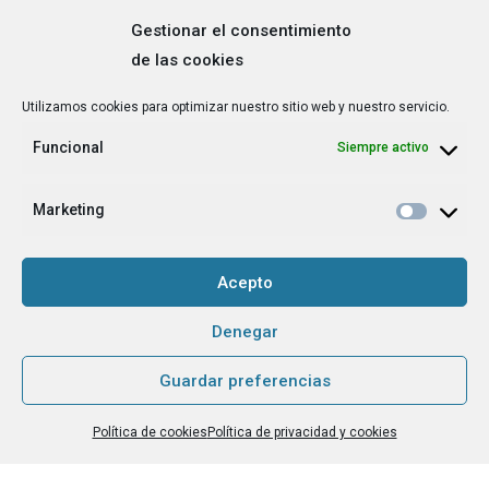
Gestionar el consentimiento
de las cookies
Correo
Utilizamos cookies para optimizar nuestro sitio web y nuestro servicio.
electrónico
*
Funcional
Siempre activo
¿Cuál es tu perfil?
*
Emprendedora
Marketing
Técnica/o de autoempleo, orientación laboral,
igualdad [etc.]
Acepto
CAPTCHA
Denegar
Guardar preferencias
Haz clic para aceptar la validación de reCaptcha.
Política de cookies
Política de privacidad y cookies
He leído y acepto la
Política de privacidad
.
*