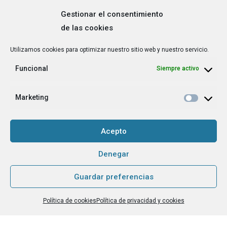
Gestionar el consentimiento
de las cookies
Correo
Utilizamos cookies para optimizar nuestro sitio web y nuestro servicio.
electrónico
*
Funcional
Siempre activo
¿Cuál es tu perfil?
*
Emprendedora
Marketing
Técnica/o de autoempleo, orientación laboral,
igualdad [etc.]
Acepto
CAPTCHA
Denegar
Guardar preferencias
Haz clic para aceptar la validación de reCaptcha.
Política de cookies
Política de privacidad y cookies
He leído y acepto la
Política de privacidad
.
*