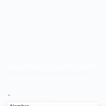
Suscríbete a nuestro boletín
Apúntate a nuestro boletín y recibe en tu correo las
últimas novedades
"
*
" señala los campos obligatorios
Nombre
*