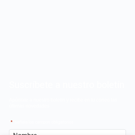
Suscríbete a nuestro boletín
Apúntate a nuestro boletín y recibe en tu correo las
últimas novedades
"
*
" señala los campos obligatorios
Nombre
*