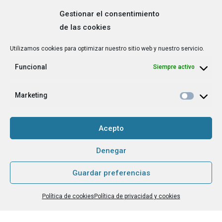
Gestionar el consentimiento
de las cookies
Correo
Utilizamos cookies para optimizar nuestro sitio web y nuestro servicio.
electrónico
*
Funcional
Siempre activo
¿Cuál es tu perfil?
*
Emprendedora
Marketing
Técnica/o de autoempleo, orientación laboral,
igualdad [etc.]
Acepto
CAPTCHA
Denegar
Guardar preferencias
Haz clic para aceptar la validación de reCaptcha.
Política de cookies
Política de privacidad y cookies
He leído y acepto la
Política de privacidad
.
*