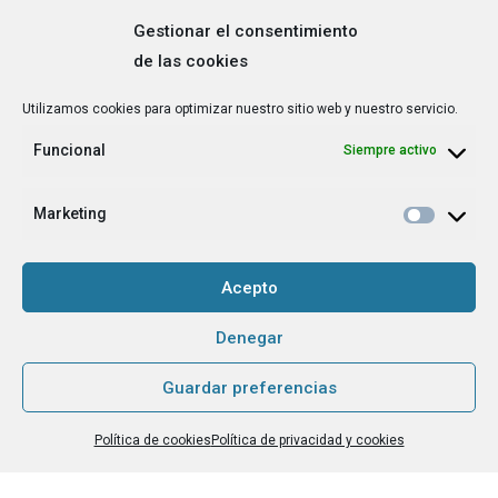
Gestionar el consentimiento
de las cookies
Correo
Utilizamos cookies para optimizar nuestro sitio web y nuestro servicio.
electrónico
*
Funcional
Siempre activo
¿Cuál es tu perfil?
*
Emprendedora
Marketing
Técnica/o de autoempleo, orientación laboral,
igualdad [etc.]
Acepto
CAPTCHA
Denegar
Guardar preferencias
Haz clic para aceptar la validación de reCaptcha.
Política de cookies
Política de privacidad y cookies
He leído y acepto la
Política de privacidad
.
*