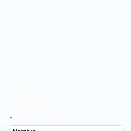
Suscríbete a nuestro boletín
Apúntate a nuestro boletín y recibe en tu correo las
últimas novedades
"
*
" señala los campos obligatorios
Nombre
*