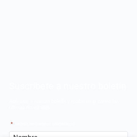
Suscríbete a nuestro boletín
Apúntate a nuestro boletín y recibe en tu correo las
últimas novedades
"
*
" señala los campos obligatorios
Nombre
*