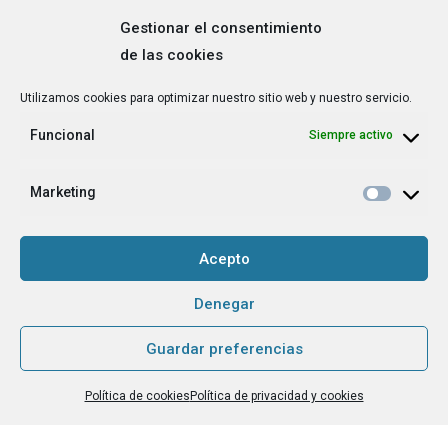
Gestionar el consentimiento
de las cookies
Correo
Utilizamos cookies para optimizar nuestro sitio web y nuestro servicio.
electrónico
*
Funcional
Siempre activo
¿Cuál es tu perfil?
*
Emprendedora
Marketing
Técnica/o de autoempleo, orientación laboral,
igualdad [etc.]
Acepto
CAPTCHA
Denegar
Guardar preferencias
Haz clic para aceptar la validación de reCaptcha.
Política de cookies
Política de privacidad y cookies
He leído y acepto la
Política de privacidad
.
*