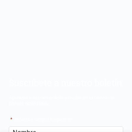
Suscríbete a nuestro boletín
Apúntate a nuestro boletín y recibe en tu correo las
últimas novedades
"
*
" señala los campos obligatorios
Nombre
*