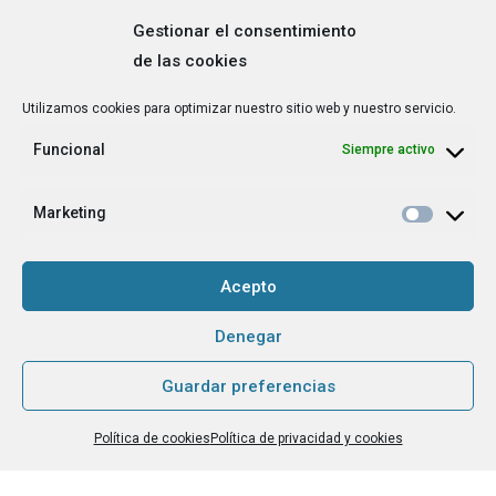
Gestionar el consentimiento
de las cookies
Correo
Utilizamos cookies para optimizar nuestro sitio web y nuestro servicio.
electrónico
*
Funcional
Siempre activo
¿Cuál es tu perfil?
*
Emprendedora
Marketing
Técnica/o de autoempleo, orientación laboral,
igualdad [etc.]
Acepto
CAPTCHA
Denegar
Guardar preferencias
Haz clic para aceptar la validación de reCaptcha.
Política de cookies
Política de privacidad y cookies
He leído y acepto la
Política de privacidad
.
*