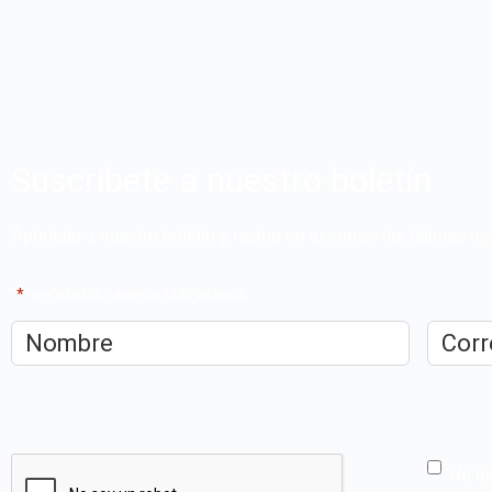
Suscríbete a nuestro boletín
Apúntate a nuestro boletín y recibe en tu correo las últimas 
"
*
" señala los campos obligatorios
Nombre
*
Correo
electrón
CAPTCHA
He le