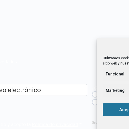
Utilizamos cook
novedades
sitio web y nuest
Funcional
¿Cuál es tu perfil?
Marketing
Emprendedora
ico
*
Técnica/o de a
igualdad [etc.]
Acep
Grupo Tangente S. Coop
ído y acepto la
Política de privacidad
.
*