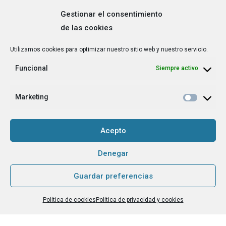
Gestionar el consentimiento
de las cookies
Correo
Utilizamos cookies para optimizar nuestro sitio web y nuestro servicio.
electrónico
*
Funcional
Siempre activo
¿Cuál es tu perfil?
*
Emprendedora
Marketing
Técnica/o de autoempleo, orientación laboral,
igualdad [etc.]
Acepto
CAPTCHA
Denegar
Guardar preferencias
Haz clic para aceptar la validación de reCaptcha.
Política de cookies
Política de privacidad y cookies
He leído y acepto la
Política de privacidad
.
*