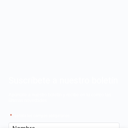
Suscríbete a nuestro boletín
Apúntate a nuestro boletín y recibe en tu correo las
últimas novedades
"
*
" señala los campos obligatorios
Nombre
*