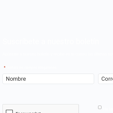
Suscríbete a nuestro boletín
Apúntate a nuestro boletín y recibe en tu correo las últimas 
"
*
" señala los campos obligatorios
Nombre
*
Correo
electrón
CAPTCHA
He le