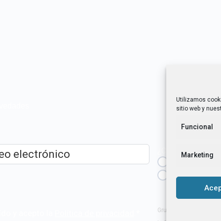
Utilizamos cook
novedades
sitio web y nuest
Funcional
¿Cuál es tu perfil?
Marketing
Emprendedora
ico
*
Técnica/o de a
igualdad [etc.]
Acep
Grupo Tangente S. Coop
ído y acepto la
Política de privacidad
.
*