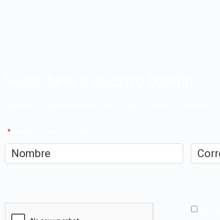
Suscríbete a nuestro boletín
Apúntate a nuestro boletín y recibe en tu correo las últimas 
"
*
" señala los campos obligatorios
Nombre
*
Correo
electrón
CAPTCHA
He le