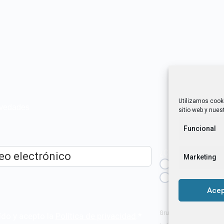
Utilizamos cook
novedades
sitio web y nuest
Funcional
¿Cuál es tu perfil?
Marketing
Emprendedora
ico
*
Técnica/o de a
igualdad [etc.]
Acep
Grupo Tangente S. Coop
ído y acepto la
Política de privacidad
.
*