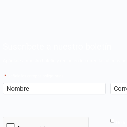
Suscríbete a nuestro boletín
Apúntate a nuestro boletín y recibe en tu correo las últimas 
"
*
" señala los campos obligatorios
Nombre
*
Correo
electrón
CAPTCHA
He le