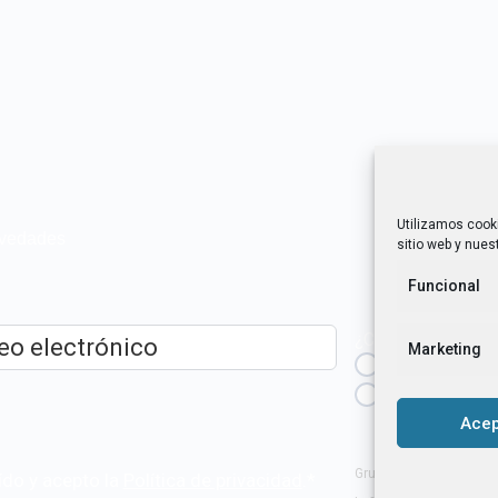
Utilizamos cook
novedades
sitio web y nuest
Funcional
¿Cuál es tu perfil?
Marketing
Emprendedora
ico
*
Técnica/o de a
igualdad [etc.]
Acep
Grupo Tangente S. Coop
ído y acepto la
Política de privacidad
.
*