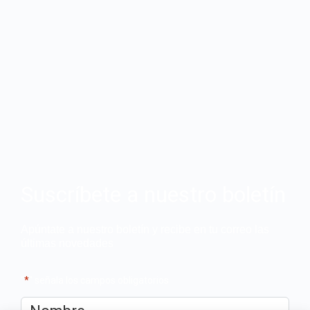
Suscríbete a nuestro boletín
Apúntate a nuestro boletín y recibe en tu correo las
últimas novedades
"
*
" señala los campos obligatorios
Nombre
*