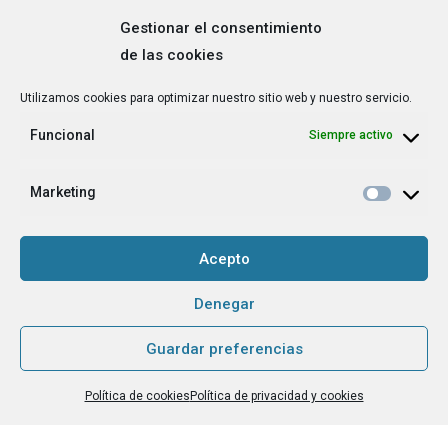
Gestionar el consentimiento
de las cookies
Correo
Utilizamos cookies para optimizar nuestro sitio web y nuestro servicio.
electrónico
*
Funcional
Siempre activo
¿Cuál es tu perfil?
*
Emprendedora
Marketing
Técnica/o de autoempleo, orientación laboral,
igualdad [etc.]
Acepto
CAPTCHA
Denegar
Guardar preferencias
Haz clic para aceptar la validación de reCaptcha.
Política de cookies
Política de privacidad y cookies
He leído y acepto la
Política de privacidad
.
*