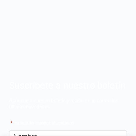
Suscríbete a nuestro boletín
Apúntate a nuestro boletín y recibe en tu correo las
últimas novedades
"
*
" señala los campos obligatorios
Nombre
*