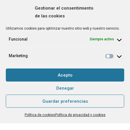
Gestionar el consentimiento
de las cookies
Correo
Utilizamos cookies para optimizar nuestro sitio web y nuestro servicio.
electrónico
*
Funcional
Siempre activo
¿Cuál es tu perfil?
*
Emprendedora
Marketing
Técnica/o de autoempleo, orientación laboral,
igualdad [etc.]
Acepto
CAPTCHA
Denegar
Guardar preferencias
Haz clic para aceptar la validación de reCaptcha.
Política de cookies
Política de privacidad y cookies
He leído y acepto la
Política de privacidad
.
*