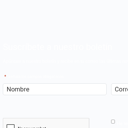
Suscríbete a nuestro boletín
Apúntate a nuestro boletín y recibe en tu correo las últimas 
"
*
" señala los campos obligatorios
Nombre
*
Correo
electrón
CAPTCHA
He le