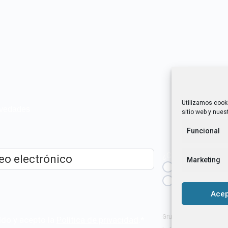
Utilizamos cook
novedades
sitio web y nuest
Funcional
¿Cuál es tu perfil?
Marketing
Emprendedora
ico
*
Técnica/o de a
igualdad [etc.]
Acep
Grupo Tangente S. Coop
ído y acepto la
Política de privacidad
.
*