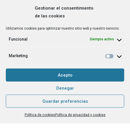
Gestionar el consentimiento
de las cookies
Correo
Utilizamos cookies para optimizar nuestro sitio web y nuestro servicio.
electrónico
*
Funcional
Siempre activo
¿Cuál es tu perfil?
*
Emprendedora
Marketing
Técnica/o de autoempleo, orientación laboral,
igualdad [etc.]
Acepto
CAPTCHA
Denegar
Guardar preferencias
Haz clic para aceptar la validación de reCaptcha.
Política de cookies
Política de privacidad y cookies
He leído y acepto la
Política de privacidad
.
*