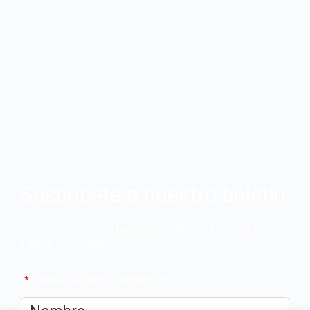
Suscríbete a nuestro boletín
Apúntate a nuestro boletín y recibe en tu correo las
últimas novedades
"
*
" señala los campos obligatorios
Nombre
*