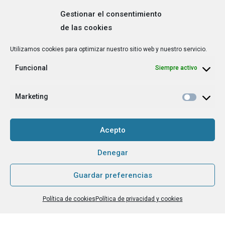
Gestionar el consentimiento
de las cookies
Correo
Utilizamos cookies para optimizar nuestro sitio web y nuestro servicio.
electrónico
*
Funcional
Siempre activo
¿Cuál es tu perfil?
*
Emprendedora
Marketing
Técnica/o de autoempleo, orientación laboral,
igualdad [etc.]
Acepto
CAPTCHA
Denegar
Guardar preferencias
Haz clic para aceptar la validación de reCaptcha.
Política de cookies
Política de privacidad y cookies
He leído y acepto la
Política de privacidad
.
*