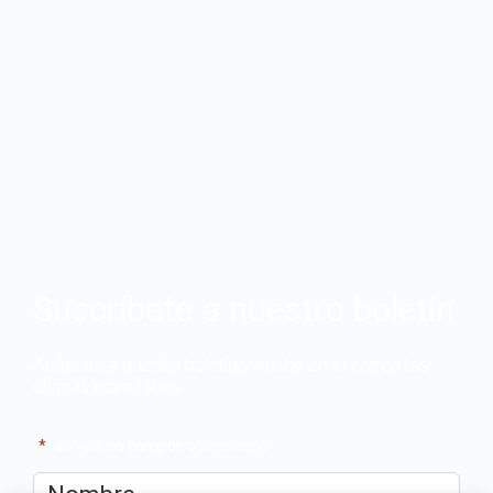
Suscríbete a nuestro boletín
Apúntate a nuestro boletín y recibe en tu correo las
últimas novedades
"
*
" señala los campos obligatorios
Nombre
*