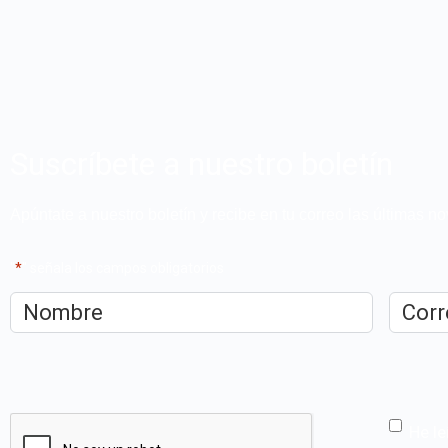
Suscríbete a nuestro boletín
Apúntate a nuestro boletín y recibe en tu correo las últimas 
"
*
" señala los campos obligatorios
Nombre
*
Correo
electrón
CAPTCHA
He le