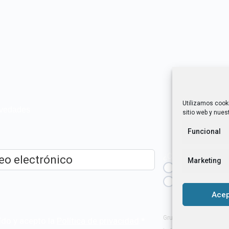
Utilizamos cook
novedades
sitio web y nuest
Funcional
¿Cuál es tu perfil?
Marketing
Emprendedora
ico
*
Técnica/o de a
igualdad [etc.]
Acep
Grupo Tangente S. Coop
ído y acepto la
Política de privacidad
.
*