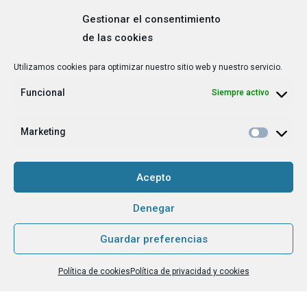
Gestionar el consentimiento
de las cookies
Correo
Utilizamos cookies para optimizar nuestro sitio web y nuestro servicio.
electrónico
*
Funcional
Siempre activo
¿Cuál es tu perfil?
*
Emprendedora
Marketing
Técnica/o de autoempleo, orientación laboral,
igualdad [etc.]
Acepto
CAPTCHA
Denegar
Guardar preferencias
Haz clic para aceptar la validación de reCaptcha.
Política de cookies
Política de privacidad y cookies
He leído y acepto la
Política de privacidad
.
*