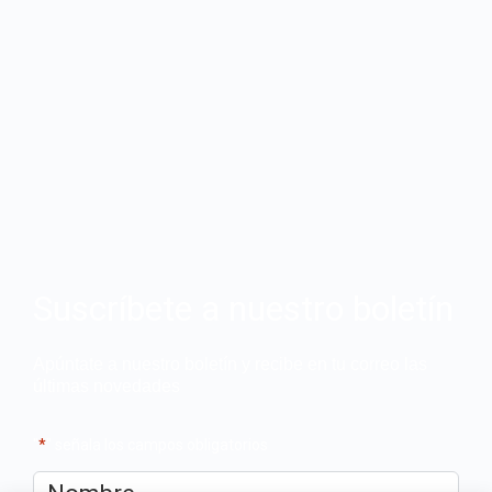
Suscríbete a nuestro boletín
Apúntate a nuestro boletín y recibe en tu correo las
últimas novedades
"
*
" señala los campos obligatorios
Nombre
*