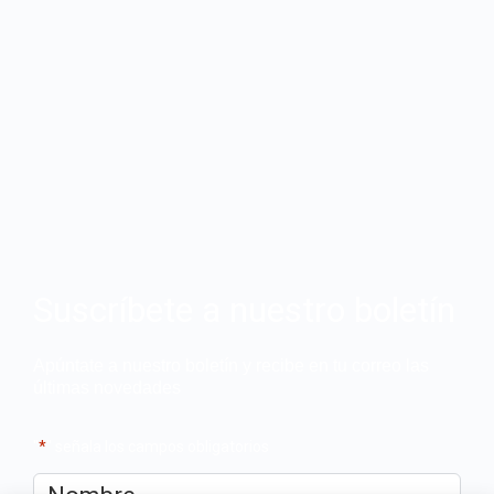
Suscríbete a nuestro boletín
Apúntate a nuestro boletín y recibe en tu correo las
últimas novedades
"
*
" señala los campos obligatorios
Nombre
*