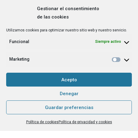
Gestionar el consentimiento
de las cookies
Correo
Utilizamos cookies para optimizar nuestro sitio web y nuestro servicio.
electrónico
*
Funcional
Siempre activo
¿Cuál es tu perfil?
*
Emprendedora
Marketing
Técnica/o de autoempleo, orientación laboral,
igualdad [etc.]
Acepto
CAPTCHA
Denegar
Guardar preferencias
Haz clic para aceptar la validación de reCaptcha.
Política de cookies
Política de privacidad y cookies
He leído y acepto la
Política de privacidad
.
*