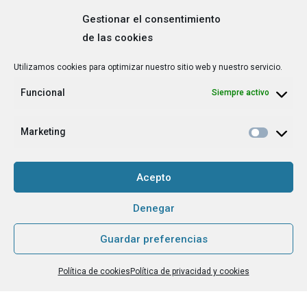
Gestionar el consentimiento
de las cookies
Correo
Utilizamos cookies para optimizar nuestro sitio web y nuestro servicio.
electrónico
*
Funcional
Siempre activo
¿Cuál es tu perfil?
*
Emprendedora
Marketing
Técnica/o de autoempleo, orientación laboral,
igualdad [etc.]
Acepto
CAPTCHA
Denegar
Guardar preferencias
Haz clic para aceptar la validación de reCaptcha.
Política de cookies
Política de privacidad y cookies
He leído y acepto la
Política de privacidad
.
*