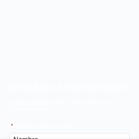
Suscríbete a nuestro boletín
Apúntate a nuestro boletín y recibe en tu correo las
últimas novedades
"
*
" señala los campos obligatorios
Nombre
*