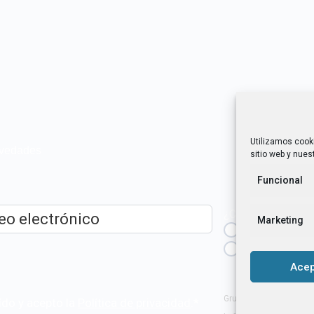
Utilizamos cook
novedades
sitio web y nuest
Funcional
¿Cuál es tu perfil?
Marketing
Emprendedora
ico
*
Técnica/o de a
igualdad [etc.]
Acep
Grupo Tangente S. Coop
ído y acepto la
Política de privacidad
.
*