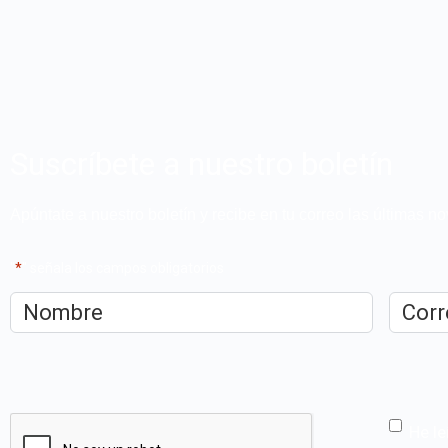
Suscríbete a nuestro boletín
Apúntate a nuestro boletín y recibe en tu correo las últimas 
"
*
" señala los campos obligatorios
Nombre
*
Correo
electrón
CAPTCHA
He le