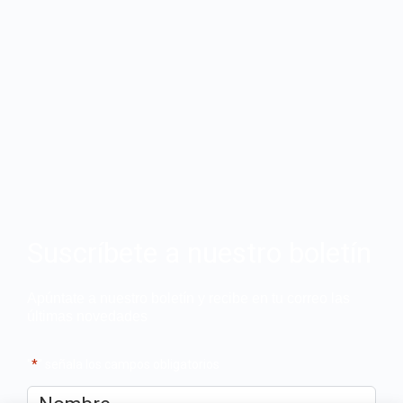
Suscríbete a nuestro boletín
Apúntate a nuestro boletín y recibe en tu correo las
últimas novedades
"
*
" señala los campos obligatorios
Nombre
*