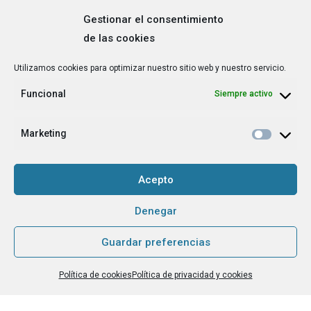
Gestionar el consentimiento
de las cookies
Correo
Utilizamos cookies para optimizar nuestro sitio web y nuestro servicio.
electrónico
*
Funcional
Siempre activo
¿Cuál es tu perfil?
*
Emprendedora
Marketing
Técnica/o de autoempleo, orientación laboral,
igualdad [etc.]
Acepto
CAPTCHA
Denegar
Guardar preferencias
Haz clic para aceptar la validación de reCaptcha.
Política de cookies
Política de privacidad y cookies
He leído y acepto la
Política de privacidad
.
*