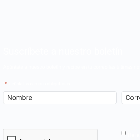
Suscríbete a nuestro boletín
Apúntate a nuestro boletín y recibe en tu correo las últimas 
"
*
" señala los campos obligatorios
Nombre
*
Correo
electrón
CAPTCHA
He le