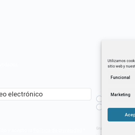
Utilizamos cook
novedades
sitio web y nuest
Funcional
¿Cuál es tu perfil?
Marketing
Emprendedora
ico
*
Técnica/o de a
igualdad [etc.]
Acep
Grupo Tangente S. Coop
ído y acepto la
Política de privacidad
.
*