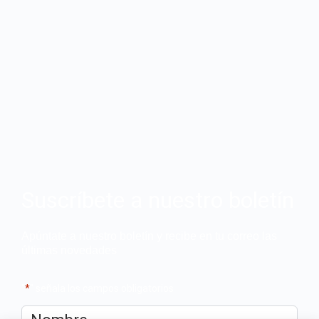
Suscríbete a nuestro boletín
Apúntate a nuestro boletín y recibe en tu correo las
últimas novedades
"
*
" señala los campos obligatorios
Nombre
*