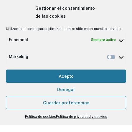
Gestionar el consentimiento
de las cookies
Correo
Utilizamos cookies para optimizar nuestro sitio web y nuestro servicio.
electrónico
*
Funcional
Siempre activo
¿Cuál es tu perfil?
*
Emprendedora
Marketing
Técnica/o de autoempleo, orientación laboral,
igualdad [etc.]
Acepto
CAPTCHA
Denegar
Guardar preferencias
Haz clic para aceptar la validación de reCaptcha.
Política de cookies
Política de privacidad y cookies
He leído y acepto la
Política de privacidad
.
*