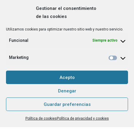
Gestionar el consentimiento
de las cookies
Correo
Utilizamos cookies para optimizar nuestro sitio web y nuestro servicio.
electrónico
*
Funcional
Siempre activo
¿Cuál es tu perfil?
*
Emprendedora
Marketing
Técnica/o de autoempleo, orientación laboral,
igualdad [etc.]
Acepto
CAPTCHA
Denegar
Guardar preferencias
Haz clic para aceptar la validación de reCaptcha.
Política de cookies
Política de privacidad y cookies
He leído y acepto la
Política de privacidad
.
*