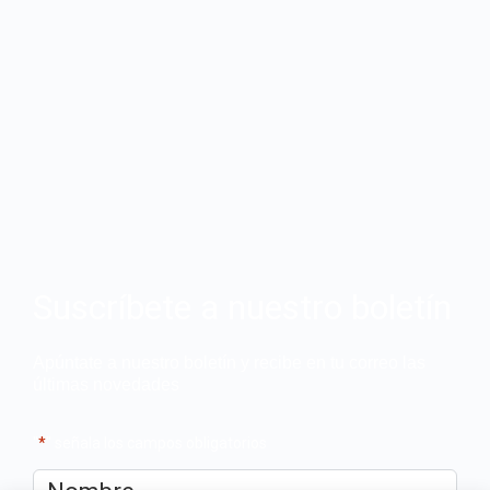
Suscríbete a nuestro boletín
Apúntate a nuestro boletín y recibe en tu correo las
últimas novedades
"
*
" señala los campos obligatorios
Nombre
*