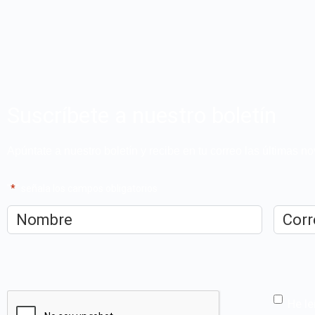
Suscríbete a nuestro boletín
Apúntate a nuestro boletín y recibe en tu correo las últimas 
"
*
" señala los campos obligatorios
Nombre
*
Correo
electrón
CAPTCHA
He le