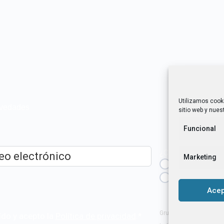
Utilizamos cook
novedades
sitio web y nuest
Funcional
¿Cuál es tu perfil?
Marketing
Emprendedora
ico
*
Técnica/o de a
igualdad [etc.]
Acep
Grupo Tangente S. Coop
ído y acepto la
Política de privacidad
.
*