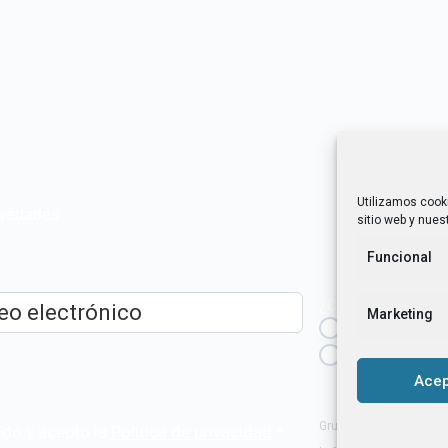
Utilizamos cook
novedades
sitio web y nuest
Funcional
¿Cuál es tu perfil?
Marketing
Emprendedora
ico
*
Técnica/o de a
igualdad [etc.]
Acep
Grupo Tangente S. Coop
ído y acepto la
Política de privacidad
.
*