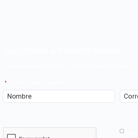
Suscríbete a nuestro boletín
Apúntate a nuestro boletín y recibe en tu correo las últimas 
"
*
" señala los campos obligatorios
Nombre
*
Correo
electrón
CAPTCHA
He le