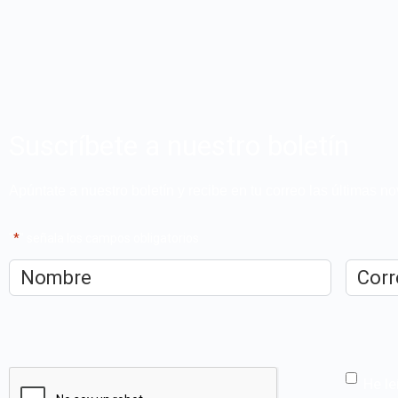
Suscríbete a nuestro boletín
Apúntate a nuestro boletín y recibe en tu correo las últimas 
"
*
" señala los campos obligatorios
Nombre
*
Correo
electrón
CAPTCHA
He le