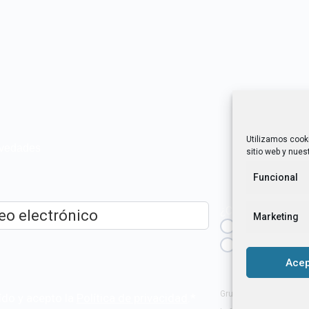
Utilizamos cook
novedades
sitio web y nuest
Funcional
¿Cuál es tu perfil?
Marketing
Emprendedora
ico
*
Técnica/o de a
igualdad [etc.]
Acep
Grupo Tangente S. Coop
ído y acepto la
Política de privacidad
.
*