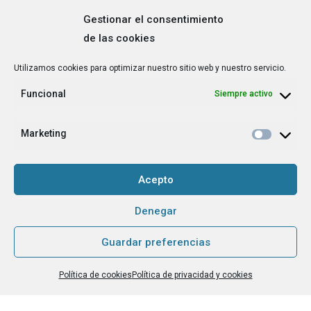
Gestionar el consentimiento
de las cookies
Correo
Utilizamos cookies para optimizar nuestro sitio web y nuestro servicio.
electrónico
*
Funcional
Siempre activo
¿Cuál es tu perfil?
*
Emprendedora
Marketing
Técnica/o de autoempleo, orientación laboral,
igualdad [etc.]
Acepto
CAPTCHA
Denegar
Guardar preferencias
Haz clic para aceptar la validación de reCaptcha.
Política de cookies
Política de privacidad y cookies
He leído y acepto la
Política de privacidad
.
*