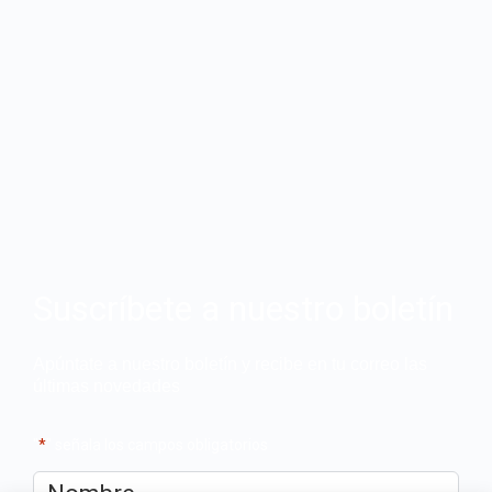
Suscríbete a nuestro boletín
Apúntate a nuestro boletín y recibe en tu correo las
últimas novedades
"
*
" señala los campos obligatorios
Nombre
*