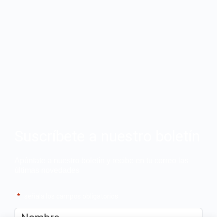
Suscríbete a nuestro boletín
Apúntate a nuestro boletín y recibe en tu correo las
últimas novedades
"
*
" señala los campos obligatorios
Nombre
*