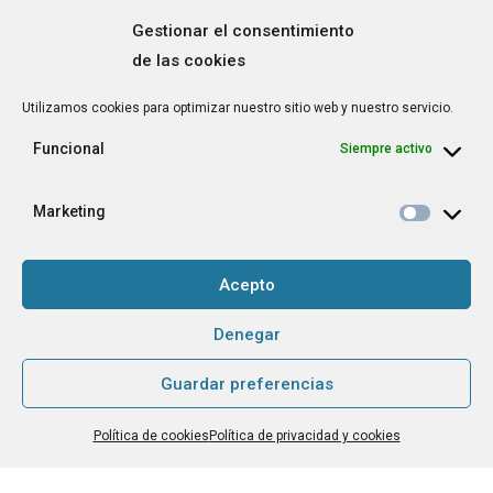
Gestionar el consentimiento
de las cookies
Correo
Utilizamos cookies para optimizar nuestro sitio web y nuestro servicio.
electrónico
*
Funcional
Siempre activo
¿Cuál es tu perfil?
*
Emprendedora
Marketing
Técnica/o de autoempleo, orientación laboral,
igualdad [etc.]
Acepto
CAPTCHA
Denegar
Guardar preferencias
Haz clic para aceptar la validación de reCaptcha.
Política de cookies
Política de privacidad y cookies
He leído y acepto la
Política de privacidad
.
*