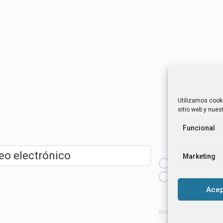
Utilizamos cook
novedades
sitio web y nuest
Funcional
¿Cuál es tu perfil?
Marketing
Emprendedora
ico
*
Técnica/o de a
igualdad [etc.]
Acep
Grupo Tangente S. Coop
ído y acepto la
Política de privacidad
.
*