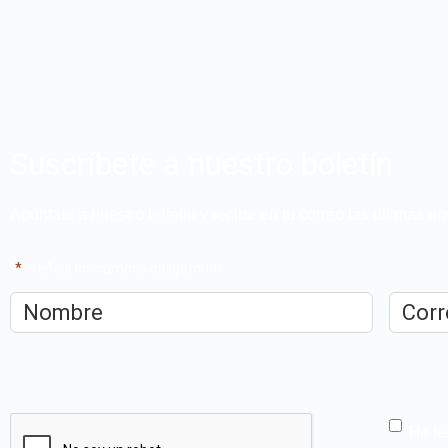
Suscríbete a nuestro boletín
Apúntate a nuestro boletín y recibe en tu correo las últimas 
"
*
" señala los campos obligatorios
Nombre
*
Correo
electrón
CAPTCHA
He le