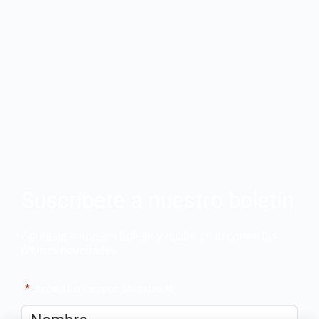
Suscríbete a nuestro boletín
Apúntate a nuestro boletín y recibe en tu correo las
últimas novedades
"
*
" señala los campos obligatorios
Nombre
*