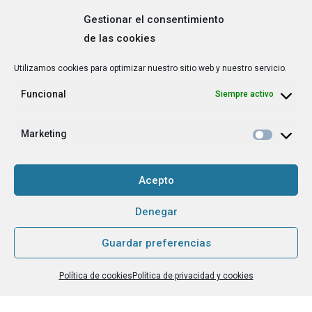
Gestionar el consentimiento
de las cookies
Correo
Utilizamos cookies para optimizar nuestro sitio web y nuestro servicio.
electrónico
*
Funcional
Siempre activo
¿Cuál es tu perfil?
*
Emprendedora
Marketing
Técnica/o de autoempleo, orientación laboral,
igualdad [etc.]
Acepto
CAPTCHA
Denegar
Guardar preferencias
Haz clic para aceptar la validación de reCaptcha.
Política de cookies
Política de privacidad y cookies
He leído y acepto la
Política de privacidad
.
*