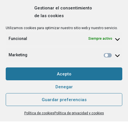
Gestionar el consentimiento
de las cookies
Correo
Utilizamos cookies para optimizar nuestro sitio web y nuestro servicio.
electrónico
*
Funcional
Siempre activo
¿Cuál es tu perfil?
*
Emprendedora
Marketing
Técnica/o de autoempleo, orientación laboral,
igualdad [etc.]
Acepto
CAPTCHA
Denegar
Guardar preferencias
Haz clic para aceptar la validación de reCaptcha.
Política de cookies
Política de privacidad y cookies
He leído y acepto la
Política de privacidad
.
*