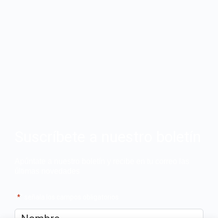
Suscríbete a nuestro boletín
Apúntate a nuestro boletín y recibe en tu correo las
últimas novedades
"
*
" señala los campos obligatorios
Nombre
*