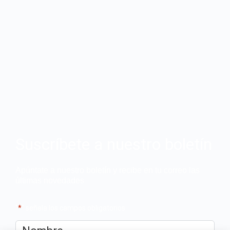
Suscríbete a nuestro boletín
Apúntate a nuestro boletín y recibe en tu correo las
últimas novedades
"
*
" señala los campos obligatorios
Nombre
*