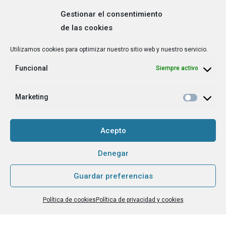
Gestionar el consentimiento
de las cookies
Correo
Utilizamos cookies para optimizar nuestro sitio web y nuestro servicio.
electrónico
*
Funcional
Siempre activo
¿Cuál es tu perfil?
*
Emprendedora
Marketing
Técnica/o de autoempleo, orientación laboral,
igualdad [etc.]
Acepto
CAPTCHA
Denegar
Guardar preferencias
Haz clic para aceptar la validación de reCaptcha.
Política de cookies
Política de privacidad y cookies
He leído y acepto la
Política de privacidad
.
*