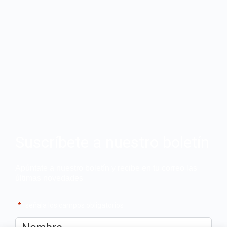
Suscríbete a nuestro boletín
Apúntate a nuestro boletín y recibe en tu correo las
últimas novedades
"
*
" señala los campos obligatorios
Nombre
*