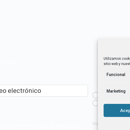
Utilizamos cook
novedades
sitio web y nuest
Funcional
¿Cuál es tu perfil?
Marketing
Emprendedora
ico
*
Técnica/o de a
igualdad [etc.]
Acep
Grupo Tangente S. Coop
ído y acepto la
Política de privacidad
.
*