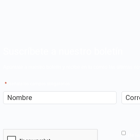
Suscríbete a nuestro boletín
Apúntate a nuestro boletín y recibe en tu correo las últimas 
"
*
" señala los campos obligatorios
Nombre
*
Correo
electrón
CAPTCHA
He le