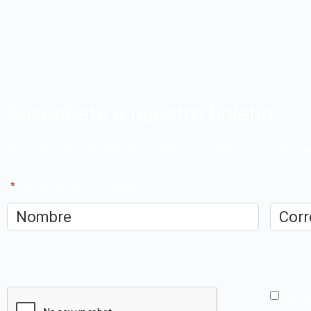
Suscríbete a nuestro boletín
Apúntate a nuestro boletín y recibe en tu correo las últimas 
"
*
" señala los campos obligatorios
Nombre
*
Correo
electrón
CAPTCHA
He le