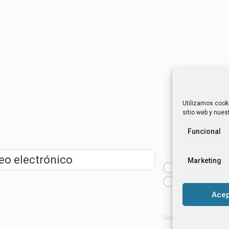
Utilizamos cook
novedades
sitio web y nuest
Funcional
¿Cuál es tu perfil?
Marketing
Emprendedora
ico
*
Técnica/o de a
igualdad [etc.]
Acep
Grupo Tangente S. Coop
ído y acepto la
Política de privacidad
.
*