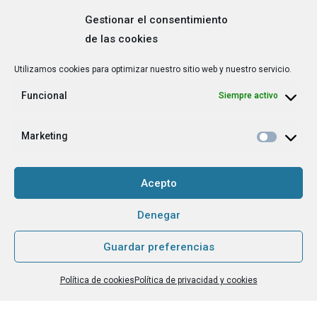
Gestionar el consentimiento
de las cookies
Correo
Utilizamos cookies para optimizar nuestro sitio web y nuestro servicio.
electrónico
*
Funcional
Siempre activo
¿Cuál es tu perfil?
*
Emprendedora
Marketing
Técnica/o de autoempleo, orientación laboral,
igualdad [etc.]
Acepto
CAPTCHA
Denegar
Guardar preferencias
Haz clic para aceptar la validación de reCaptcha.
Política de cookies
Política de privacidad y cookies
He leído y acepto la
Política de privacidad
.
*