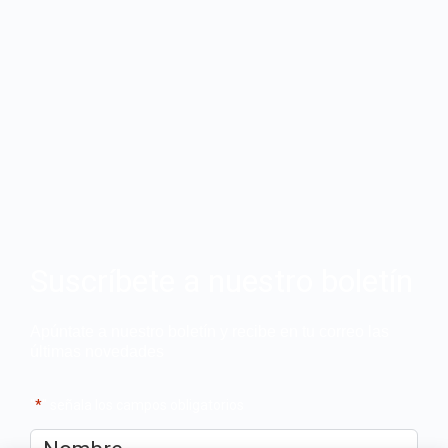
Suscríbete a nuestro boletín
Apúntate a nuestro boletín y recibe en tu correo las
últimas novedades
"
*
" señala los campos obligatorios
Nombre
*