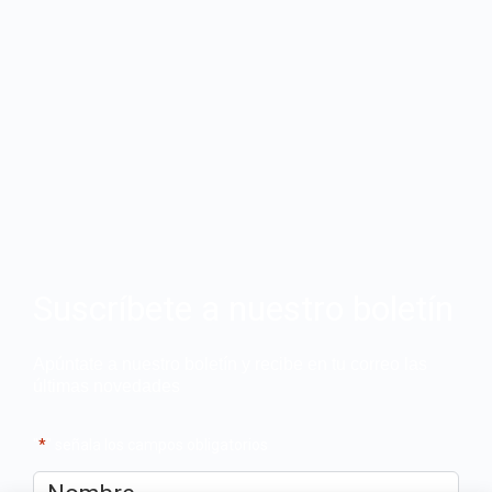
Suscríbete a nuestro boletín
Apúntate a nuestro boletín y recibe en tu correo las
últimas novedades
"
*
" señala los campos obligatorios
Nombre
*