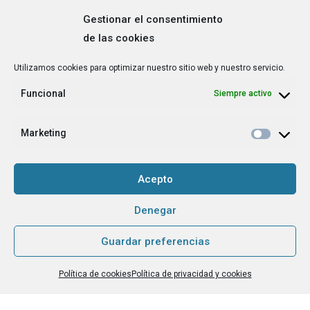
Gestionar el consentimiento
de las cookies
Correo
Utilizamos cookies para optimizar nuestro sitio web y nuestro servicio.
electrónico
*
Funcional
Siempre activo
¿Cuál es tu perfil?
*
Emprendedora
Marketing
Técnica/o de autoempleo, orientación laboral,
igualdad [etc.]
Acepto
CAPTCHA
Denegar
Guardar preferencias
Haz clic para aceptar la validación de reCaptcha.
Política de cookies
Política de privacidad y cookies
He leído y acepto la
Política de privacidad
.
*