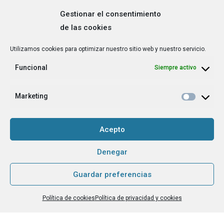
Gestionar el consentimiento
de las cookies
Correo
Utilizamos cookies para optimizar nuestro sitio web y nuestro servicio.
electrónico
*
Funcional
Siempre activo
¿Cuál es tu perfil?
*
Emprendedora
Marketing
Técnica/o de autoempleo, orientación laboral,
igualdad [etc.]
Acepto
CAPTCHA
Denegar
Guardar preferencias
Haz clic para aceptar la validación de reCaptcha.
Política de cookies
Política de privacidad y cookies
He leído y acepto la
Política de privacidad
.
*