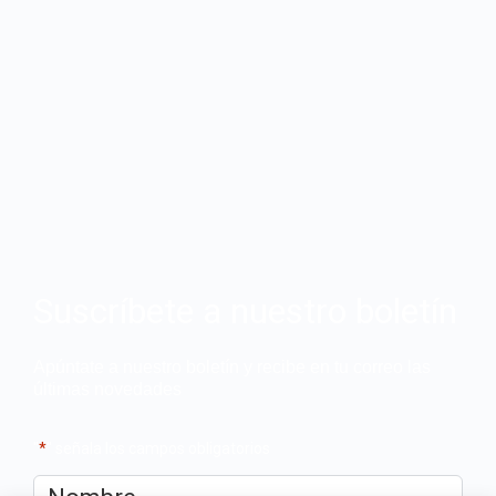
Suscríbete a nuestro boletín
Apúntate a nuestro boletín y recibe en tu correo las
últimas novedades
"
*
" señala los campos obligatorios
Nombre
*