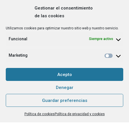
Gestionar el consentimiento
de las cookies
Correo
Utilizamos cookies para optimizar nuestro sitio web y nuestro servicio.
electrónico
*
Funcional
Siempre activo
¿Cuál es tu perfil?
*
Emprendedora
Marketing
Técnica/o de autoempleo, orientación laboral,
igualdad [etc.]
Acepto
CAPTCHA
Denegar
Guardar preferencias
Haz clic para aceptar la validación de reCaptcha.
Política de cookies
Política de privacidad y cookies
He leído y acepto la
Política de privacidad
.
*