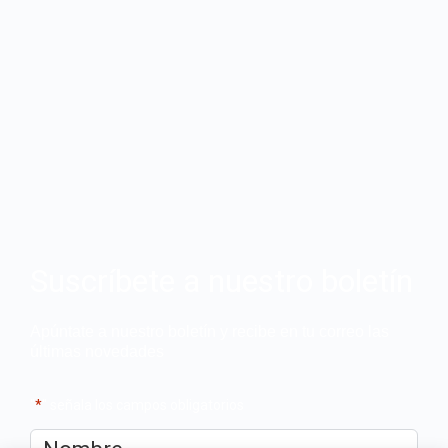
Suscríbete a nuestro boletín
Apúntate a nuestro boletín y recibe en tu correo las
últimas novedades
"
*
" señala los campos obligatorios
Nombre
*