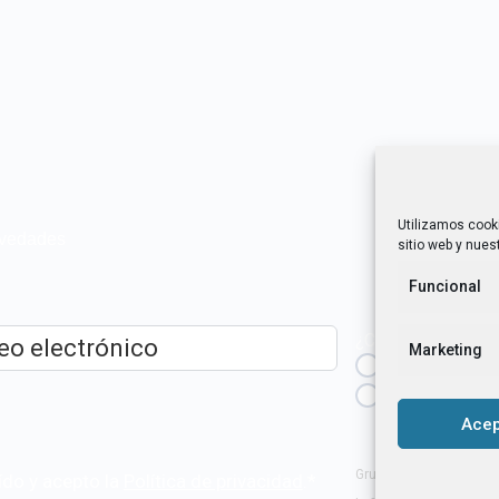
Utilizamos cook
novedades
sitio web y nuest
Funcional
¿Cuál es tu perfil?
Marketing
Emprendedora
ico
*
Técnica/o de a
igualdad [etc.]
Acep
Grupo Tangente S. Coop
ído y acepto la
Política de privacidad
.
*