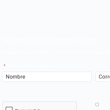
Suscríbete a nuestro boletín
Apúntate a nuestro boletín y recibe en tu correo las últimas 
"
*
" señala los campos obligatorios
Nombre
*
Correo
electrón
CAPTCHA
He le