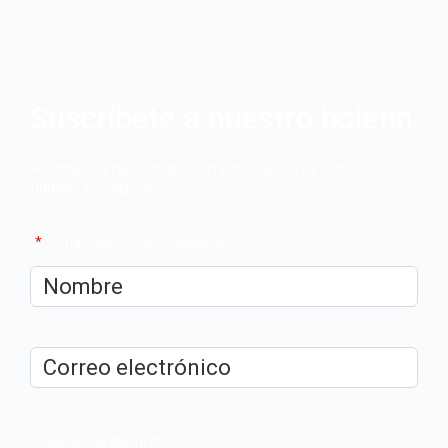
Suscríbete a nuestro boletín
Apúntate a nuestro boletín y recibe en tu correo las
últimas novedades
"
*
" señala los campos obligatorios
Nombre
*
Correo
electrónico
*
¿Cuál es tu perfil?
*