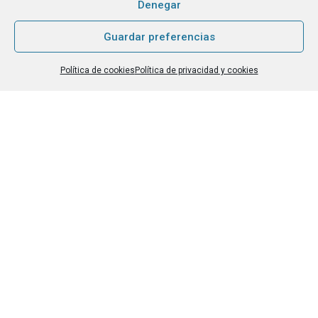
Denegar
Mailchimp
[link a su política de privacidad, en inglés]
. Tienes derecho
Guardar preferencias
de acceso, rectificación, supresión…
[leer más]
.
Política de cookies
Política de privacidad y cookies
Una Escuela Comprometida
Trabajamos alineadas con los ODS y la Agenda 2030