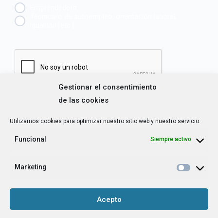
Emprendedora
Técnica/o de autoempleo, orientación laboral,
igualdad [etc.]
CAPTCHA
Gestionar el consentimiento
Haz clic para aceptar la validación de reCaptcha.
de las cookies
Utilizamos cookies para optimizar nuestro sitio web y nuestro servicio.
He leído y acepto la
Política de privacidad
.
*
Funcional
Siempre activo
Grupo Tangente S. Coop. es el Responsable de Tratamiento, con la
Marketing
finalidad de hacerte llegar nuestra newsletter o boletín de noticias, y
contarte nuestras últimas novedades. La base legítima para tratarlos
Acepto
es tu consentimiento. No existe cesión a terceros. Para este envío
efectuamos transferencias internacionales de datos, y utilizamos