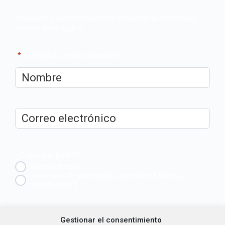
Apúntate a nuestro boletín y recibe en tu correo las
últimas novedades
"
*
" señala los campos obligatorios
Nombre
*
Correo
electrónico
*
¿Cuál es tu perfil?
*
Emprendedora
Técnica/o de autoempleo, orientación laboral,
igualdad [etc.]
CAPTCHA
Gestionar el consentimiento